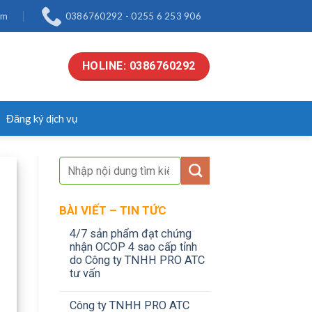
om
0386760292 - 0255 6 253 906
HOLINE: 0386760292
Đăng ký dịch vụ
BÀI VIẾT – TIN TỨC
4/7 sản phẩm đạt chứng
nhận OCOP 4 sao cấp tỉnh
do Công ty TNHH PRO ATC
tư vấn
Công ty TNHH PRO ATC