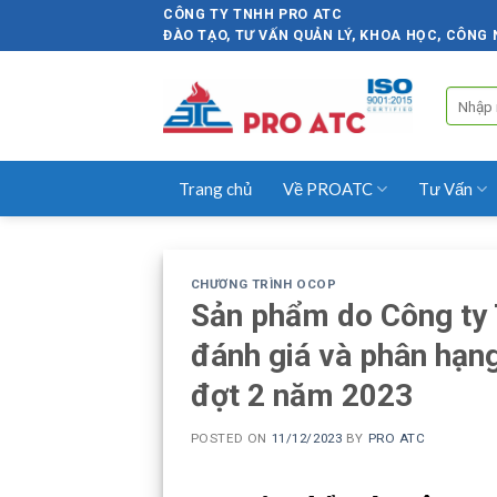
Skip
CÔNG TY TNHH PRO ATC
ĐÀO TẠO, TƯ VẤN QUẢN LÝ, KHOA HỌC, CÔNG
to
content
Tìm
kiếm:
Trang chủ
Về PROATC
Tư Vấn
CHƯƠNG TRÌNH OCOP
Sản phẩm do Công ty
đánh giá và phân hạn
đợt 2 năm 2023
POSTED ON
11/12/2023
BY
PRO ATC