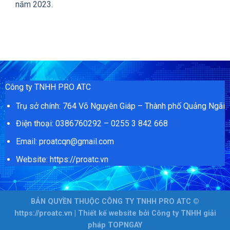
năm 2023.
Công ty TNHH PRO ATC
Trụ sở chính: 764 Võ Nguyên Giáp – Thành phố Quảng Ngãi
Điện thoại: 0386760292 – 0255 3 842 668
Email: proatcqn@gmail.com
Website: https://proatc.vn
BẢN QUYỀN THUỘC CÔNG TY TNHH PRO ATC ©
https://proatc.vn
| Thiết kế website
bởi
Công ty TNHH giải
pháp TOPNGAY